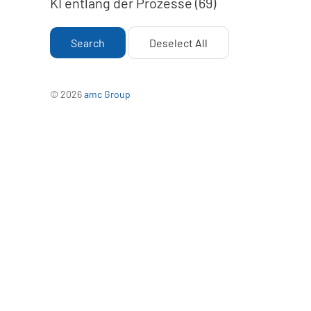
KI entlang der Prozesse (69)
Search
Deselect All
© 2026
amc Group