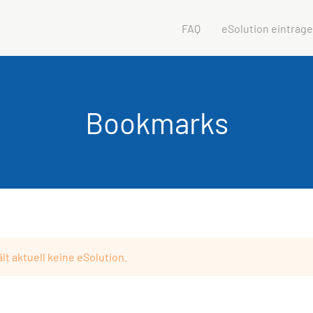
FAQ
eSolution eintrag
Bookmarks
lt aktuell keine eSolution.